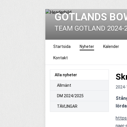
GOTLANDS BO
TEAM GOTLAND 2024-
Startsida
Nyheter
Kalender
Kontakt
Sk
Alla nyheter
Allmänt
2024-
DM 2024/2025
Stång
lörda
TÄVLINGAR
https
naer-