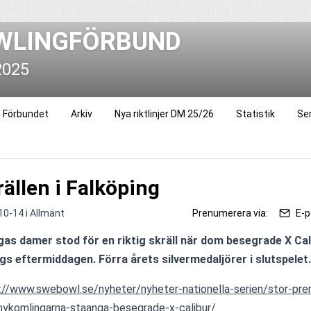
WLINGFÖRBUND
2025
Förbundet
Arkiv
Nya riktlinjer DM 25/26
Statistik
Se
rällen i Falköping
10-14 i
Allmänt
Prenumerera via:
E-p
as damer stod för en riktig skräll när dom besegrade X Call
gs eftermiddagen. Förra årets silvermedaljörer i slutspelet.
://www.swebowl.se/nyheter/nyheter-nationella-serien/stor-prem
nykomlingarna-staanga-besegrade-x-calibur/