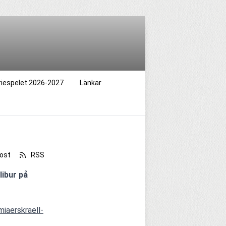
riespelet 2026-2027
Länkar
ost
RSS
ibur på 
iaerskraell-