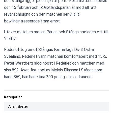
och Stånga ligger på en sjätte plats. Returmatchen spelas 
den 15 februari och IK Gotlandspärlan är med all rätt 
revanschsugna och den matchen ser vi alla 
bowlingintresserade fram emot. 
Utöver matchen mellan Pärlan och Stånga spelades ett till 
"derby".
Rederiet tog emot Stångas Farmarlag i Div 3 Östra 
Svealand. Rederiet vann matchen komfortabelt med 15-5, 
Peter Westberg slog högst i Rederiet och matchen med 
sina 892. Även fint spel av Melvin Eliasson i Stånga som 
hade 869, han hade fina 290 poäng i sin andraserie.
Kategorier
Alla nyheter