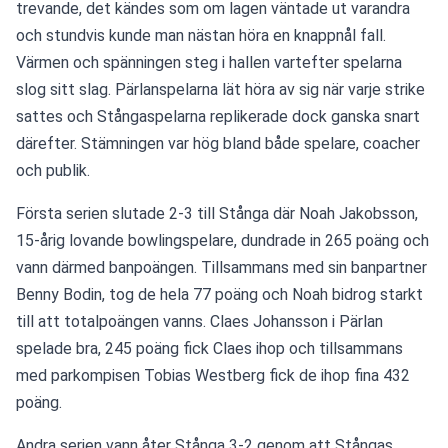
trevande, det kändes som om lagen väntade ut varandra 
och stundvis kunde man nästan höra en knappnål fall. 
Värmen och spänningen steg i hallen vartefter spelarna 
slog sitt slag. Pärlanspelarna lät höra av sig när varje strike 
sattes och Stångaspelarna replikerade dock ganska snart 
därefter. Stämningen var hög bland både spelare, coacher 
och publik.
Första serien slutade 2-3 till Stånga där Noah Jakobsson, 
15-årig lovande bowlingspelare, dundrade in 265 poäng och 
vann därmed banpoängen. Tillsammans med sin banpartner 
Benny Bodin, tog de hela 77 poäng och Noah bidrog starkt 
till att totalpoängen vanns. Claes Johansson i Pärlan 
spelade bra, 245 poäng fick Claes ihop och tillsammans 
med parkompisen Tobias Westberg fick de ihop fina 432 
poäng.
Andra serien vann åter Stånga 3-2 genom att Stångas 