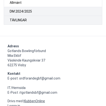
Allmänt
DM 2024/2025
TÄVLINGAR
Adress
Gotlands Bowlingförbund

Mia Eklöf

Väskinde Kaungskviar 37

62275 Visby
Kontakt
E-post: ordforandegbf@gmail.com

IT/Hemsida

E-Post: itgotlandsbf@gmail.com
Drivs med
KlubbenOnline
Logga in