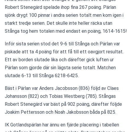
Robert Stenegärd spelade ihop fina 267 poäng. Pärlan 
sjönk drygt 100 pinnar i andra serien totalt men kom igen i 
starkt tredje serien. Det skulle inte heller räcka utan 
Stånga tog hem totalen med endast en poäng, 1614-1615!
Inför sista serien stod det 9-6 till Stånga och Pärlan var 
piskade att ta 4 poäng för att få till ett oavgjort resultat. 
Ett av borden slutade lika och därefter gick luften ur 
Pärlan som gjorde där sin lägsta serie totalt. Matchen 
slutade 6-13 till Stånga 6218-6425. 
Bäst i Pärlan var Anders Jacobsson (836) följd av Claes 
Johansson (822) och Tobias Westberg (785). Stångas 
Robert Stenegärd var bäst på 902 poäng, därefter följde 
Joakim Pettersson och Noah Jakobsson båda på 825. 
IK Gotlandspärlan har ännu en fjärde placering i tabellen 